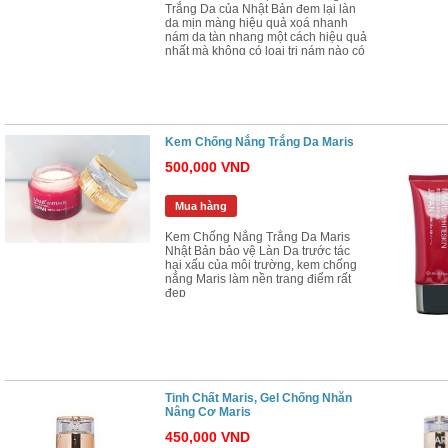
Trắng Da của Nhật Bản đem lại làn
da mịn màng hiệu quả xoá nhanh
nám da tàn nhang một cách hiệu quả
nhất mà không có loại trị nám nào có
thể so sánh được
Bộ Mỹ Phẩm Kayoko Plus Chính Hãng
Kem Kayoko Trị Mụn Thâ
Kem Chống Nắng Trắng Da Maris
Da
500,000 VND
2,900,000 VND
290,000 VND
2,500,000 VND
Mua hàng
Mua hàng
Mua hàng
Kem Chống Nắng Trắng Da Maris
Nhật Bản bảo vệ Làn Da trước tác
hại xấu của môi trường, kem chống
nắng Maris làm nền trang điểm rất
đẹp
Tinh Chất Maris, Gel Chống Nhăn
Nâng Cơ Maris
450,000 VND