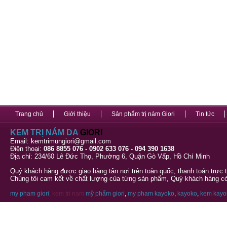
Trang chủ
Giới thiệu
Sản phẩm trị nám Giori
Tin tức
KEM TRỊ NÁM DA
GIORI
Email: kemtrimungiori@gmail.com
Điện thoại:
086 8855 076 - 0902 633 076 - 094 390 1638
Địa chỉ: 234/60 Lê Đức Thọ, Phường 6, Quận Gò Vấp, Hồ Chí Minh
Quý khách hàng được giao hàng tận nơi trên toàn quốc, thanh toán trực 
Chúng tôi cam kết về chất lượng của từng sản phẩm, Quý khách hàng có 
my pham giori
, kem tri nam
mỹ phẩm giori
,
my pham kayoko
,
kayoko
,
kem kayo