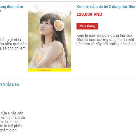
nhang đốm nám
Kem trị nám da bộ 2 dùng thử Gior
m
120,000 VND
Mua hàng
Kem trị nám da bộ 2 dùng thử của
hàng giori là
Giori là kem dưỡng da giúp da mặt
bản hiệu quả đến
hết nám và đẩy hết những hắc tố da
, sẽ cho chị em
g
Bộ Mỹ Phẩm Meiya Màu Trắng Chính
Bộ Mỹ Phẩm Kayoko Plus Chính 
Hãng Nhật Bản Cao Cấp
3,500,000 VND
2,900,000 VND
3,200,000 VND
2,500,000 VND
Mua hàng
Mua hàng
ri Nhật Bản
i của Nhật Bản,
, kem tri nam da
am da, kem trị
Bản là mỹ phẩm
phẩm giori