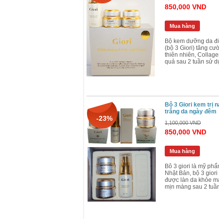
850,000 VND
Mua hàng
Bộ kem dưỡng da điề
(bộ 3 Giori) tăng cư
thiên nhiên, Collage
quả sau 2 tuần sử dụ
Bộ 3 Giori kem trị
trắng da ngày đêm
-23%
1,100,000 VND
850,000 VND
Mua hàng
Bô 3 giori là mỹ ph
Nhật Bản, bộ 3 giori
được làn da khỏe m
mịn màng sau 2 tuầ