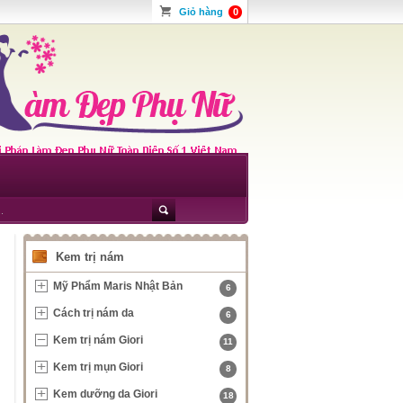
Giỏ hàng
0
Kem trị nám
Mỹ Phẩm Maris Nhật Bản
6
Cách trị nám da
6
Kem trị nám Giori
11
Kem trị mụn Giori
8
Kem dưỡng da Giori
18