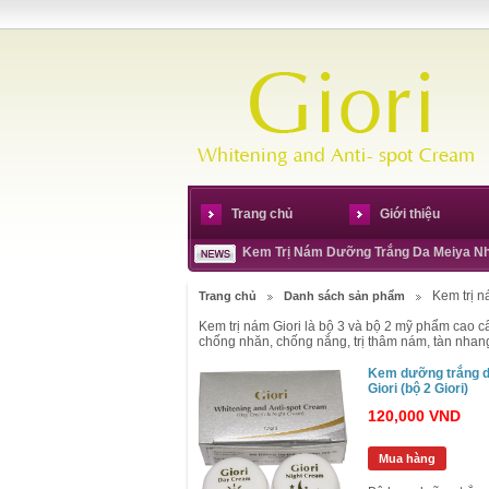
Trang chủ
Giới thiệu
Kem Trị Nám Dưỡng Trắng Da Meiya N
Kem trị n
Trang chủ
Danh sách sản phẩm
Kem trị nám Giori là bộ 3 và bộ 2 mỹ phẩm cao cấ
chống nhăn, chống nắng, trị thâm nám, tàn nhang,
Kem dưỡng trắng 
Giori (bộ 2 Giori)
120,000 VND
Mua hàng