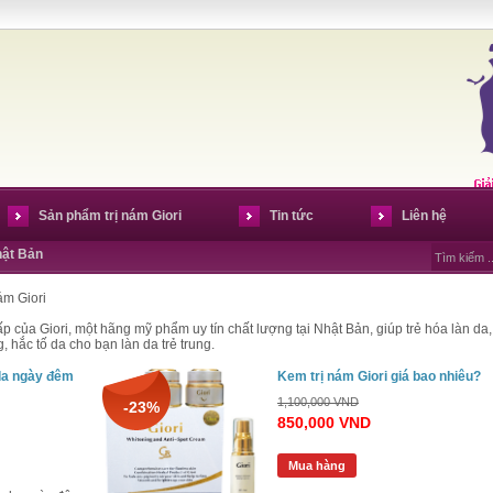
Sản phẩm trị nám Giori
Tin tức
Liên hệ
hật Bản
ám Giori
p của Giori, một hãng mỹ phẩm uy tín chất lượng tại Nhật Bản, giúp trẻ hóa làn da,
 hắc tố da cho bạn làn da trẻ trung.
da ngày đêm
Kem trị nám Giori giá bao nhiêu?
1,100,000 VND
-23%
850,000 VND
Mua hàng