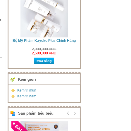
ử
rắng
Bộ Mỹ Phẩm Kayoko Plus Chính Hãng
Bộ Mỹ Phẩm Kayoko Mới 
2,900,000 VND
2,300,000 VND
2,500,000 VND
Mua hàng
Mua hàng
Kem giori
Kem tri mun
Kem tri nam
Sản phẩm tiêu biểu