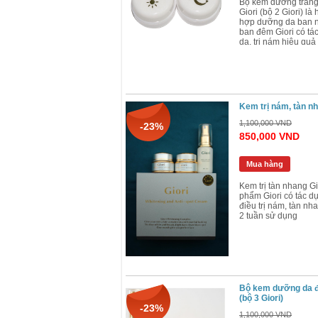
Bộ kem dưỡng trắn
Giori (bộ 2 Giori) là
hợp dưỡng da ban 
ban đêm Giori có tác
da, trị nám hiệu quả
Kem trị nám, tàn nh
1,100,000 VND
-23%
850,000 VND
Mua hàng
Kem trị tàn nhang Gi
phẩm Giori có tác 
điều trị nám, tàn nh
2 tuần sử dụng
Bộ kem dưỡng da đi
(bộ 3 Giori)
-23%
1,100,000 VND