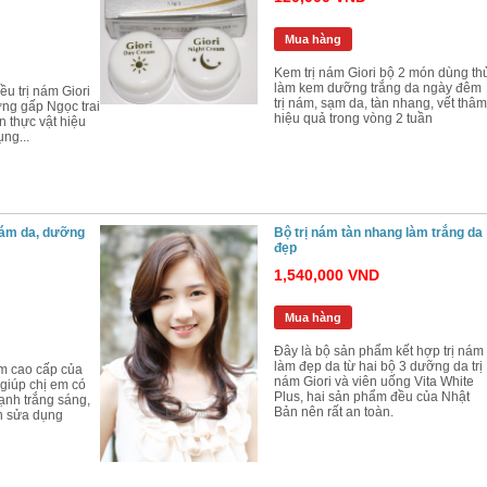
Mua hàng
Kem trị nám Giori bộ 2 món dùng th
làm kem dưỡng trắng da ngày đêm
u trị nám Giori
trị nám, sạm da, tàn nhang, vết thâm
ờng gấp Ngọc trai
hiệu quả trong vòng 2 tuần
n thực vật hiệu
ng...
Bộ Mỹ Phẩm Kayoko Plus Chính Hãng
Kem Kayoko Trị Mụn Thâm Sẹo T
Da
2,900,000 VND
290,000 VND
2,500,000 VND
Mua hàng
Mua hàng
 nám da, dưỡng
Bộ trị nám tàn nhang làm trắng da
đẹp
1,540,000 VND
Mua hàng
Đây là bộ sản phẩm kết hợp trị nám
làm đẹp da từ hai bộ 3 dưỡng da trị
ẩm cao cấp của
nám Giori và viên uống Vita White
 giúp chị em có
Plus, hai sản phẩm đều của Nhật
ạnh trắng sáng,
Bản nên rất an toàn.
n sửa dụng