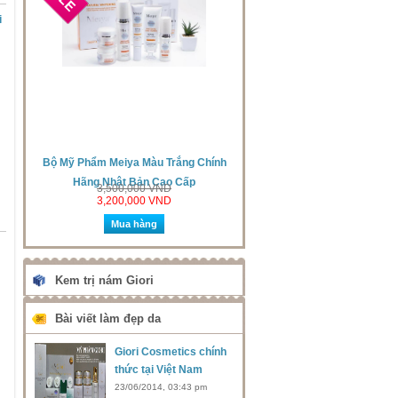
i
Hãng
Bộ Mỹ Phẩm Meiya Màu Trắng Chính
Bộ Mỹ Phẩm Kayoko Plus Chí
Hãng Nhật Bản Cao Cấp
3,500,000 VND
2,900,000 VND
3,200,000 VND
2,500,000 VND
Mua hàng
Mua hàng
Kem trị nám Giori
Bài viết làm đẹp da
Giori Cosmetics chính
thức tại Việt Nam
23/06/2014, 03:43 pm