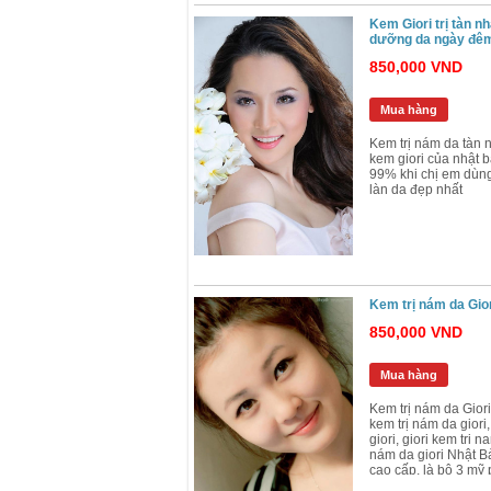
Kem Giori trị tàn 
dưỡng da ngày đê
850,000 VND
Mua hàng
Kem trị nám da tàn n
kem giori của nhật 
99% khi chị em dùng
làn da đẹp nhất
Bộ Mỹ Phẩm Kayoko Plus Chính Hãn
2,900,000 VND
2,500,000 VND
Mua hàng
Kem trị nám da Gio
850,000 VND
Mua hàng
Kem trị nám da Gior
kem trị nám da giori
giori, giori kem tri n
nám da giori Nhật 
cao cấp, là bộ 3 mỹ 