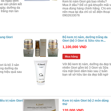
g da ngày đêm
Kem trị nám Giori giá bao nhiêu?
 hai sản phẩm kết
Mua ở đâu? Để có giá khuyến mãi 
ngày, dưỡng da
mua đúng hàng chính hãng. Chị em
 trắng mịn làn
nên mua tại địa chỉ có số điện thoại
0902633076
ang Giori
Bộ kem trị nám, dưỡng trắng da
Giori (bộ 3 Giori & Sữa rửa m...
1,100,000 VND
Mua hàng
Với Bộ kem trị nám, dưỡng da đẹp t
ori là bộ 3 sản
nhiên Giori gồm bộ 3 Giori và Sữa
dụng dưỡng da
rửa mặt Giori đảm bảo sau 2 tuần
ang hiệu quả sau
bạn sẽ sở hữu làn da đẹp bất ngờ
ều trị nám Giori
Kem trị nám Giori bộ 2 món dùng
thử
120,000 VND