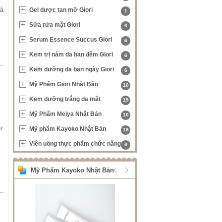
và
Gel dược tan mỡ Giori
1
Sữa rửa mặt Giori
6
Serum Essence Succus Giori
6
Kem trị nám da ban đêm Giori
6
Kem dưỡng da ban ngày Giori
6
Mỹ Phẩm Giori Nhật Bản
10
Kem dưỡng trắng da mặt
15
Mỹ Phẩm Meiya Nhật Bản
10
ự
Mỹ phẩm Kayoko Nhật Bản
16
Viên uống thực phẩm chức năng
6
Mỹ Phẩm Kayoko Nhật Bản