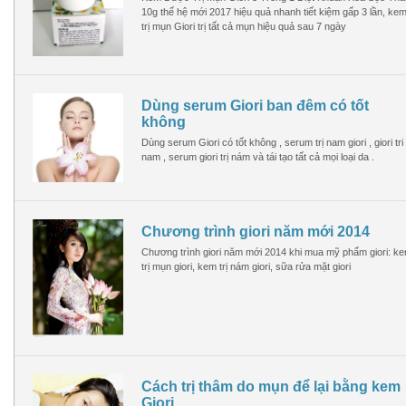
10g thế hệ mới 2017 hiệu quả nhanh tiết kiệm gấp 3 lần, ke
trị mụn Giori trị tất cả mụn hiệu quả sau 7 ngày
Dùng serum Giori ban đêm có tốt
không
Dùng serum Giori có tốt không , serum trị nam giori , giori tri
nam , serum giori trị nám và tái tạo tất cả mọi loại da .
Chương trình giori năm mới 2014
Chương trình giori năm mới 2014 khi mua mỹ phẩm giori: k
trị mụn giori, kem trị nám giori, sữa rửa mặt giori
Cách trị thâm do mụn để lại bằng kem
Giori