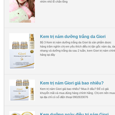
nhờn nhỏ lỗ chân lông
Bộ Mỹ Phẩm Kayoko Plus
Kem trị nám dưỡng trắng da Giori
Bộ 3 Kem trị nám dưỡng trắng da Giori là sản phẩm được
2,900,000 VN
2,500,000 VN
hàng trăm nghìn chị em yêu thích điều trị tận gốc nám da, tà
nhang và dưỡng trắng da sau 2 tuần, kem Giori trị nám chín
Mua hàng
hảng tại đây
Kem trị nám Giori giá bao nhiêu?
Kem trị nám Giori giá bao nhiêu? Mua ở đâu? Để có giá
khuyến mãi và mua đúng hàng chính hãng. Chị em nên mua
tại địa chỉ có số điện thoại 0902633076
Kem dưỡng ngày điều trị nám Giori