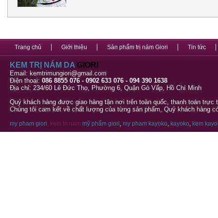
Trang chủ
Giới thiệu
Sản phẩm trị nám Giori
Tin tức
KEM TRỊ NÁM DA
GIORI
Email: kemtrimungiori@gmail.com
Điện thoại:
086 8855 076 - 0902 633 076 - 094 390 1638
Địa chỉ: 234/60 Lê Đức Thọ, Phường 6, Quận Gò Vấp, Hồ Chí Minh
Quý khách hàng được giao hàng tận nơi trên toàn quốc, thanh toán trực 
Chúng tôi cam kết về chất lượng của từng sản phẩm, Quý khách hàng có 
my pham giori
, kem tri nam
mỹ phẩm giori
,
my pham kayoko
,
kayoko
,
kem kayo