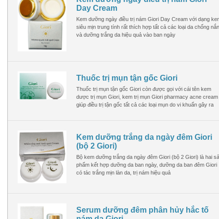
Day Cream
Kem dưỡng ngày điều trị nám Giori Day Cream với dạng ke
siêu mịn trung tính rất thích hợp tất cả các loại da chống nắ
và dưỡng trắng da hiệu quả vào ban ngày
Thuốc trị mụn tận gốc Giori
Bộ Mỹ Phẩm Kayoko Plus Chính Hãng
Bộ Mỹ Phẩm Meiya Màu T
Thuốc trị mụn tận gốc Giori còn được gọi với cái tên kem
dược trị mụn Giori, kem trị mụn Giori pharmacy acne cream
Hãng Nhật Bản Ca
2,900,000 VND
3,500,000 VN
giúp điều trị tận gốc tất cả các loại mụn do vi khuẩn gây ra
2,500,000 VND
3,200,000 VN
Mua hàng
Mua hàng
Kem dưỡng trắng da ngày đêm Giori
(bộ 2 Giori)
Bộ kem dưỡng trắng da ngày đêm Giori (bộ 2 Giori) là hai s
phẩm kết hợp dưỡng da ban ngày, dưỡng da ban đêm Giori
có tác trắng mịn làn da, trị nám hiệu quả
Serum dưỡng đêm phân hủy hắc tố
nám da Giori