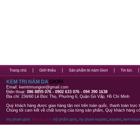
Trang chủ
Giới thiệu
Sản phẩm trị nám Giori
Tin tức
KEM TRỊ NÁM DA
GIORI
Email: kemtrimungiori@gmail.com
Điện thoại:
086 8855 076 - 0902 633 076 - 094 390 1638
Địa chỉ: 234/60 Lê Đức Thọ, Phường 6, Quận Gò Vấp, Hồ Chí Minh
Quý khách hàng được giao hàng tận nơi trên toàn quốc, thanh toán trực 
Chúng tôi cam kết về chất lượng của từng sản phẩm, Quý khách hàng có 
my pham giori
, kem tri nam
mỹ phẩm giori
,
my pham kayoko
,
kayoko
,
kem kayo