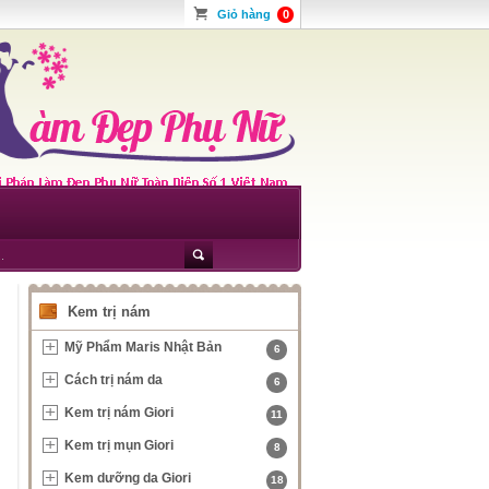
Giỏ hàng
0
Kem trị nám
Mỹ Phẩm Maris Nhật Bản
6
Cách trị nám da
6
Kem trị nám Giori
11
Kem trị mụn Giori
8
Kem dưỡng da Giori
18