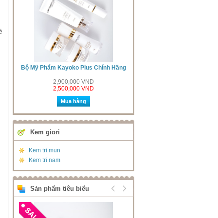
ẻ
ãng
Bộ Mỹ Phẩm Kayoko Mới Nhất
Kayoko Bộ 6 Chính Hãng Nhậ
Màu Trắng Cao Cấp
2,300,000 VND
2,800,000 VND
2,500,000 VND
Mua hàng
Mua hàng
Kem giori
Kem tri mun
Kem tri nam
Sản phẩm tiêu biểu