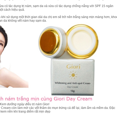
ừa có tác dụng trị nám, sạm da và vừa có tác dụng chống nắng với SPF 15 ngăn
ột cách hiệu quả.
m
khi sử dụng một thời gian dài da chị em sẽ trở nên trắng sáng mịn màng hơn, kho
làn da không vết nám hay sạm da.
Kem Kayoko Trị Mụn Thâm Sẹo Trắng
Bộ Mỹ Phẩm Kayoko Plus Chính H
Da
290,000 VND
2,900,000 VND
2,500,000 VND
Mua hàng
Mua hàng
Kem dưỡng ngày điều trị nám Giori
y Cream còn làm mờ các vết thâm do mụn trứng cá để lại, làm ẩm và mềm da. Đặc
 kem nền khi trang điểm rất mịn đẹp