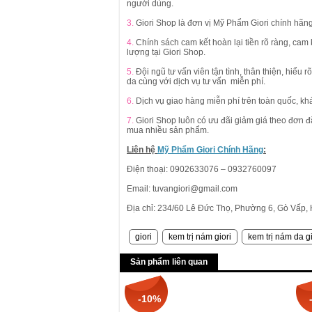
người dùng.
3.
Giori Shop là đơn vị Mỹ Phẩm Giori chính hãn
4.
Chính sách cam kết hoàn lại tiền rõ ràng, cam
lượng tại Giori Shop.
5.
Đội ngũ tư vấn viên tận tình, thân thiện, hiể
da cùng với dịch vụ tư vấn miễn phí.
6.
Dịch vụ giao hàng miễn phí trên toàn quốc, k
7.
Giori Shop luôn có ưu đãi giảm giá theo đơn 
mua nhiều sản phẩm.
Liên hệ
Mỹ Phẩm Giori Chính Hãng
:
Điện thoại: 0902633076 – 0932760097
Email: tuvangiori@gmail.com
Địa chỉ: 234/60 Lê Đức Thọ, Phường 6, Gò Vấp, 
giori
kem trị nám giori
kem trị nám da gi
Sản phẩm liên quan
-10%