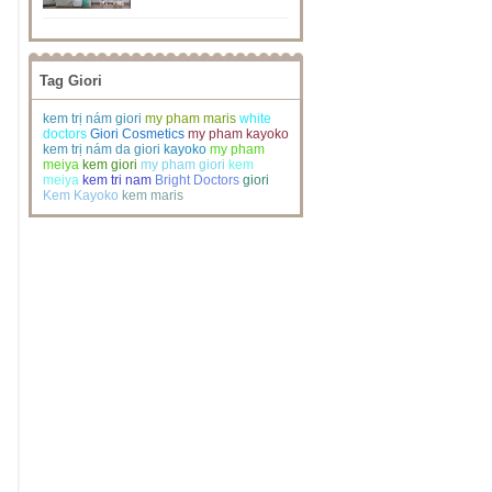
Tag Giori
kem trị nám giori
my pham maris
white
doctors
Giori Cosmetics
my pham kayoko
kem trị nám da giori
kayoko
my pham
meiya
kem giori
my pham giori
kem
meiya
kem tri nam
Bright Doctors
giori
Kem Kayoko
kem maris