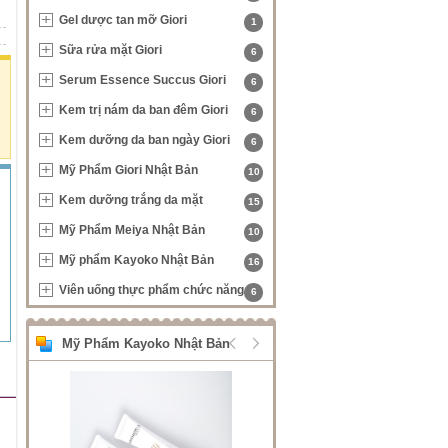
Gel dược tan mỡ Giori
1
Sữa rửa mặt Giori
6
Serum Essence Succus Giori
6
Kem trị nám da ban đêm Giori
6
Kem dưỡng da ban ngày Giori
6
Mỹ Phẩm Giori Nhật Bản
10
Kem dưỡng trắng da mặt
15
Mỹ Phẩm Meiya Nhật Bản
10
Mỹ phẩm Kayoko Nhật Bản
16
Viên uống thực phẩm chức năng
6
Mỹ Phẩm Kayoko Nhật Bản