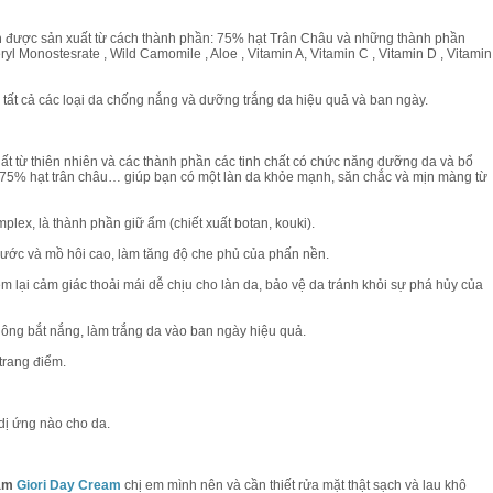
m
được sản xuất từ cách thành phần: 75% hạt Trân Châu và những thành phần
ryl Monostesrate , Wild Camomile , Aloe , Vitamin A, Vitamin C , Vitamin D , Vitamin
p tất cả các loại da chống nắng và dưỡng trắng da hiệu quả và ban ngày.
ất từ thiên nhiên và các thành phần các tinh chất có chức năng dưỡng da và bổ
, 75% hạt trân châu… giúp bạn có một làn da khỏe mạnh, săn chắc và mịn màng từ
Bộ Mỹ Phẩm Kayoko Plus Chính H
ex, là thành phần giữ ẩm (chiết xuất botan, kouki).
2,900,000 VND
2,500,000 VND
ước và mồ hôi cao, làm tăng độ che phủ của phấn nền.
Mua hàng
m lại cảm giác thoải mái dễ chịu cho làn da, bảo vệ da tránh khỏi sự phá hủy của
ông bắt nắng, làm trắng da vào ban ngày hiệu quả.
trang điểm.
 dị ứng nào cho da.
nám
Giori Day Cream
chị em mình nên và cần thiết rửa mặt thật sạch và lau khô