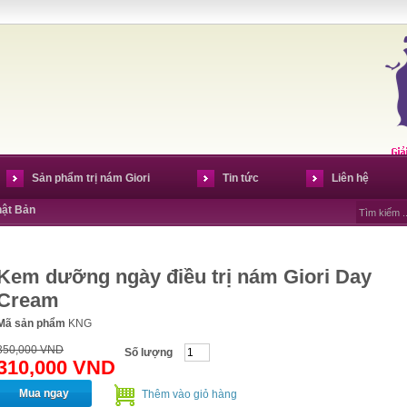
Sản phẩm trị nám Giori
Tin tức
Liên hệ
hật Bản
Kem dưỡng ngày điều trị nám Giori Day
Cream
Mã sản phẩm
KNG
350,000 VND
Số lượng
310,000 VND
Mua ngay
Thêm vào giỏ hàng