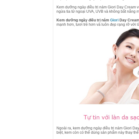
Kem dưỡng ngày điều trị nám Giori Day Cream v
ngừa tia tử ngoại UVA, UVB và không bắt nắng m
Kem dưỡng ngày điều trị nám
Giori
Day Crea
mạnh hơn, tươi trẻ hơn và luôn đẹp rạng rỡ với 
Bộ Mỹ Phẩm Kayoko Plus Chính Hãng
2,900,000 VND
2,500,000 VND
Mua hàng
Ngoài ra, kem dưỡng ngày điều trị nám Giori Da
biệt, kem còn có thể dùng sản phẩm này thay thế