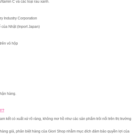
itamin C và các loại rau xanh.
 Industry Corporation
của Nhật (Inport Japan)
trên vỏ hộp
nhận hàng.
Y?
 kết có xuất xứ rõ ràng, không mơ hồ như các sản phẩm trôi nổi trên thị trường
àng giả, phân biệt hàng của Giori Shop nhằm mục đích đảm bảo quyền lợi của