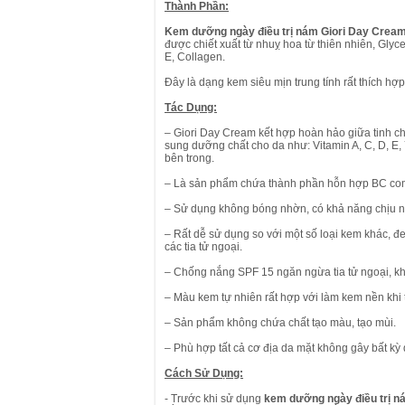
Thành Phần:
Kem dưỡng ngày điều trị nám Giori Day Crea
được chiết xuất từ nhuỵ hoa từ thiên nhiên, Glyce
E, Collagen.
Đây là dạng kem siêu mịn trung tính rất thích hợ
Tác Dụng:
– Giori Day Cream kết hợp hoàn hảo giữa tinh ch
sung dưỡng chất cho da như: Vitamin A, C, D, E
bên trong.
– Là sản phẩm chứa thành phần hỗn hợp BC compl
– Sử dụng không bóng nhờn, có khả năng chịu n
– Rất dễ sử dụng so với một số loại kem khác, đe
các tia tử ngoại.
– Chống nắng SPF 15 ngăn ngừa tia tử ngoại, kh
– Màu kem tự nhiên rất hợp với làm kem nền khi 
– Sản phẩm không chứa chất tạo màu, tạo mùi.
– Phù hợp tất cả cơ địa da mặt không gây bất kỳ
Cách Sử Dụng:
- Trước khi sử dụng
kem dưỡng ngày điều trị 