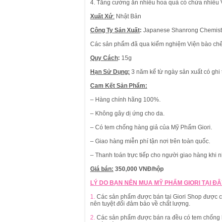
4. Tăng cường ăn nhiều hoa quả có chứa nhiều V
Xuất Xứ
:
Nhật Bản
Công Ty Sản Xuất
:
Japanese Shanrong Chemistry
Các sản phẩm đã qua kiểm nghiệm Viện bào chế 
Quy Cách
:
15g
Hạn Sử Dụng:
3 năm kể từ ngày sản xuất có ghi 
Cam Kết Sản Phẩm:
– Hàng chính hãng 100%.
– Không gây dị ứng cho da.
– Có tem chống hàng giả của Mỹ Phẩm Giori.
– Giao hàng miễn phí tận nơi trên toàn quốc.
– Thanh toán trực tiếp cho người giao hàng khi 
Giá bán:
350,000 VNĐ/hộp
LÝ DO BẠN NÊN MUA MỸ PHẨM GIORI TẠI ĐÂ
1.
Các sản phẩm được bán tại Giori Shop được cam
nên tuyệt đối đảm bảo về chất lượng.
2.
Các sản phẩm được bán ra đều có tem chống h