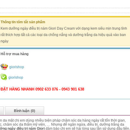
Thông tin tóm tắt sản phẩm
Kem dưỡng ngày điều trị nám Giori Day Cream với dạng kem siêu mịn trung tính
rất thích hợp tất cả các loại da chống nắng và dưỡng trắng da hiệu quả vào ban
ngày
Hỗ trợ mua hàng
giorishop
giorishop
ĐẶT HÀNG NHANH 0902 633 076 - 0943 901 638
Bình luận
(0)
 da mặt chị em dùng nhiều biện pháp chăm sóc da hàng ngày rất tốn thời gian,
ốc, chăm sóc da thẩm mỹ viện, … Nhưng để ngăn ngừa, điều trị, dưỡng trắng da
ng ngày điều trị nám Giori
đảm bảo chị em sẽ hài lòng sau lần sử dụng đầu tiên.