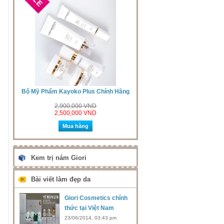
ãng
Bộ Mỹ Phẩm Meiya Màu Trắng Chính
Bộ Mỹ Phẩm Kayoko Plus Chí
Hãng Nhật Bản Cao Cấp
3,500,000 VND
2,900,000 VND
3,200,000 VND
2,500,000 VND
Mua hàng
Mua hàng
Kem trị nám Giori
Bài viết làm đẹp da
Giori Cosmetics chính
thức tại Việt Nam
23/06/2014, 03:43 pm