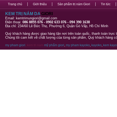
Trang chủ
Giới thiệu
Sản phẩm trị nám Giori
Tin tức
KEM TRỊ NÁM DA
GIORI
Email: kemtrimungiori@gmail.com
Điện thoại:
086 8855 076 - 0902 633 076 - 094 390 1638
Địa chỉ: 234/60 Lê Đức Thọ, Phường 6, Quận Gò Vấp, Hồ Chí Minh
Quý khách hàng được giao hàng tận nơi trên toàn quốc, thanh toán trực 
Chúng tôi cam kết về chất lượng của từng sản phẩm, Quý khách hàng có 
my pham giori
, kem tri nam
mỹ phẩm giori
,
my pham kayoko
,
kayoko
,
kem kayo