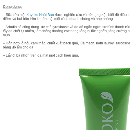
Công dụng:
– Sữa rửa mặt
Kayoko Nhật Bản
được nghiên cứu và sử dụng đặc biệt để điều trị
điểm, và bụi bẩn trên khuôn mặt một cách nhanh chóng và nhẹ nhàng.
– Arbutin có công dụng ức chế tyrosinase và do đó ngăn ngừa sự hình thành của 
tẩy da chết tự nhiên, làm thông thoáng các nang lông bị tắc nghẽn, tăng cường s
mụn.
– Hỗn hợp lô hội, cam thảo, chiết xuất bạch quả, lúa mạch, natri lauroyl sarcos
bằng độ ẩm cho da.
Bộ Mỹ Phẩm Kayoko Plus
– Lấy đi bã nhờn trên da mặt một cách hiệu quả.
2,900,000 VN
2,500,000 VN
Mua hàng