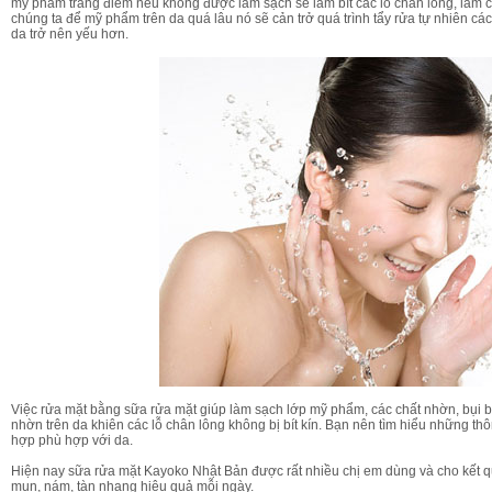
mỹ phẩm trang điểm nếu không được làm sạch sẽ làm bít các lỗ chân lông, làm ch
chúng ta để mỹ phẩm trên da quá lâu nó sẽ cản trở quá trình tẩy rửa tự nhiên các
da trở nên yếu hơn.
Bộ Mỹ Phẩm Kayoko Plus
2,900,000 VN
2,500,000 VN
Mua hàng
Việc rửa mặt bằng sữa rửa mặt giúp làm sạch lớp mỹ phẩm, các chất nhờn, bụi bẩ
nhờn trên da khiên các lỗ chân lông không bị bít kín. Bạn nên tìm hiểu những th
hợp phù hợp với da.
Hiện nay sữa rửa mặt Kayoko Nhật Bản được rất nhiều chị em dùng và cho kết q
mụn, nám, tàn nhang hiệu quả mỗi ngày.