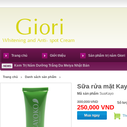
Trang chủ
Giới thiệu
Sản phẩm trị nám Giori
Kem Trị Nám Dưỡng Trắng Da Meiya Nhật Bản
Trang chủ
Danh sách sản phẩm
Sữa rửa mặt Kay
Mã sản phẩm
SuaKayo
300,000 VND
Số lư
250,000 VND
Mua ngay
Th