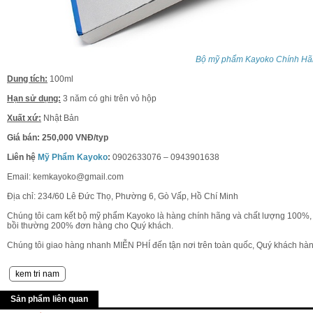
Bộ mỹ phẩm Kayoko Chính Hã
Dung tích:
100ml
Hạn sử dụng:
3 năm có ghi trên vỏ hộp
Xuất xứ:
Nhật Bản
Giá bán: 250,000 VNĐ/typ
Liên hệ
Mỹ Phẩm Kayoko
:
0902633076 – 0943901638
Email: kemkayoko@gmail.com
Địa chỉ: 234/60 Lê Đức Thọ, Phường 6, Gò Vấp, Hồ Chí Minh
Chúng tôi cam kết bộ mỹ phẩm Kayoko là hàng chính hãng và chất lượng 100%, c
bồi thường 200% đơn hàng cho Quý khách.
Chúng tôi giao hàng nhanh MIỄN PHÍ đến tận nơi trên toàn quốc, Quý khách hà
kem tri nam
Sản phẩm liên quan