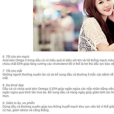
Bộ Mỹ Phẩm Kayoko Plus Chính Hãng
Bộ Mỹ Phẩm Meiya Màu T
Hãng Nhật Bản Ca
2,900,000 VND
3,500,000 VN
6. Tốt cho tim mạch
2,500,000 VND
3,200,000 VN
Acid béo Omga-3 trong dầu cá có hiệu quả kì diệu với tim và hệ thống mạch máu,
chứa chất EPA giúp tăng cường các cholesterol tốt vì thế là trợ thủ đắc lực bảo v
Mua hàng
Mua hàng
7. Tốt cho mắt
Những người thường xuyên ăn cá và bổ sung dầu cá thường ít mắc các bệnh về
mắt.
8. Da khoẻ đẹp
Dầu cá có chứa acid béo Omega-3 EPA giúp ngăn ngừa các nếp nhăn bằng việc d
ngăn ngừa quá trình lão hoá da. Bổ sung dầu cá hàng ngày giúp giảm bớt các tri
mụn.
9. Giảm lo âu, ưu phiền
Dùng dầu cá thường xuyên giúp lưu thông huyết mạch khu vực não bộ vì thế giảm
có hại, giảm stress và căng thẳng.