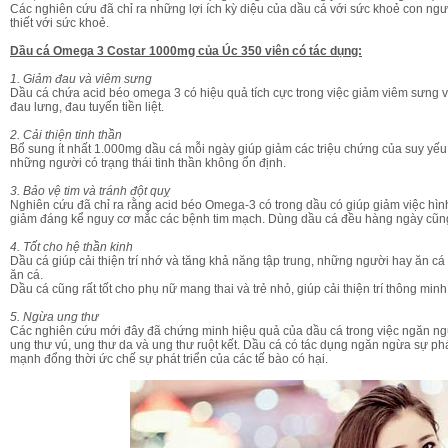
Các nghiên cứu đã chỉ ra những lợi ích kỳ diệu của dầu cá với sức khoẻ con ngư
thiết với sức khoẻ.
Dầu cá Omega 3 Costar 1000mg của Úc 350 viên có tác dụng:
1. Giảm đau và viêm sưng
Dầu cá chứa acid béo omega 3 có hiệu quả tích cực trong việc giảm viêm sưng 
đau lưng, đau tuyến tiền liệt.
2. Cải thiện tinh thần
Bộ Mỹ Phẩm Kayoko Plus Chính Hãng
Kem Kayoko Trị Mụn Thâ
Bổ sung ít nhất 1.000mg dầu cá mỗi ngày giúp giảm các triệu chứng của suy yếu th
Da
những người có trạng thái tinh thần không ổn định.
2,900,000 VND
290,000 VND
2,500,000 VND
3. Bảo vệ tim và tránh đột quỵ
Mua hàng
Nghiên cứu đã chỉ ra rằng acid béo Omega-3 có trong dầu có giúp giảm việc hìn
Mua hàng
giảm đáng kể nguy cơ mắc các bệnh tim mạch. Dùng dầu cá đều hàng ngày cũn
4. Tốt cho hệ thần kinh
Dầu cá giúp cải thiện trí nhớ và tăng khả năng tập trung, những người hay ăn c
ăn cá.
Dầu cá cũng rất tốt cho phụ nữ mang thai và trẻ nhỏ, giúp cải thiện trí thông minh 
5. Ngừa ung thư
Các nghiên cứu mới đây đã chứng minh hiệu quả của dầu cá trong việc ngăn ngừa 
ung thư vú, ung thư da và ung thư ruột kết. Dầu cá có tác dụng ngăn ngừa sự phá
mạnh đổng thời ức chế sự phát triển của các tế bào có hại.