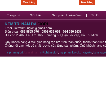
Mua hàng
Mua hàng
Trang chủ
Giới thiệu
Sản phẩm trị nám Giori
Tin tức
KEM TRỊ NÁM DA
GIORI
Email: kemtrimungiori@gmail.com
Điện thoại:
086 8855 076 - 0902 633 076 - 094 390 1638
Địa chỉ: 234/60 Lê Đức Thọ, Phường 6, Quận Gò Vấp, Hồ Chí Minh
Quý khách hàng được giao hàng tận nơi trên toàn quốc, thanh toán trực 
Chúng tôi cam kết về chất lượng của từng sản phẩm, Quý khách hàng có 
my pham giori
, kem tri nam
mỹ phẩm giori
,
my pham kayoko
,
kayoko
,
kem kayo