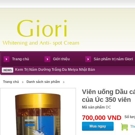
Trang chủ
Giới thiệu
Sản phẩm trị nám Giori
Kem Trị Nám Dưỡng Trắng Da Meiya Nhật Bản
Trang chủ
Danh sách sản phẩm
Viên uống Dầu c
của Úc 350 viên
Mã sản phẩm
DC
700,000 VND
Số lư
Mua ngay
Th