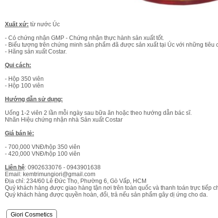
Xuất xứ:
từ nước Úc
- Có chứng nhận GMP - Chứng nhận thực hành sản xuất tốt.
- Biểu tượng trên chứng minh sản phẩm đã được sản xuất tại Úc với những tiêu c
- Hãng sản xuất Costar.
Qui cách:
- Hộp 350 viên
- Hộp 100 viên
Hướng dẫn sử dụng:
Uống 1-2 viên 2 lần mỗi ngày sau bữa ăn hoặc theo hướng dẫn bác sĩ.
Nhãn Hiệu chứng nhận nhà Sản xuất Costar
Giá bán lẻ:
- 700,000 VNĐ/hộp 350 viên
- 420,000 VNĐ/hộp 100 viên
Liên hệ
: 0902633076 - 0943901638
Email: kemtrimungiori@gmail.com
Địa chỉ: 234/60 Lê Đức Thọ, Phường 6, Gò Vấp, HCM
Quý khách hàng được giao hàng tận nơi trên toàn quốc và thanh toán trực tiếp 
Quý khách hàng được quyền hoàn, đổi, trả nếu sản phẩm gây dị ứng cho da.
Giori Cosmetics