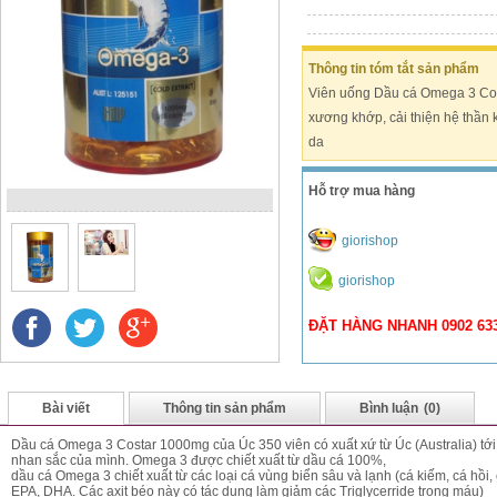
Thông tin tóm tắt sản phẩm
Viên uống Dầu cá Omega 3 Cos
xương khớp, cải thiện hệ thần k
da
Hỗ trợ mua hàng
giorishop
giorishop
ĐẶT HÀNG NHANH 0902 633 
Bài viết
Thông tin sản phẩm
Bình luận
(0)
Dầu cá Omega 3 Costar 1000mg của Úc 350 viên có xuất xứ từ Úc (Australia) tớ
nhan sắc của mình. Omega 3 được chiết xuất từ dầu cá 100%,
dầu cá Omega 3 chiết xuất từ các loại cá vùng biển sâu và lạnh (cá kiếm, cá hồi, 
EPA, DHA. Các axit béo này có tác dụng làm giảm các Triglycerride trong máu)